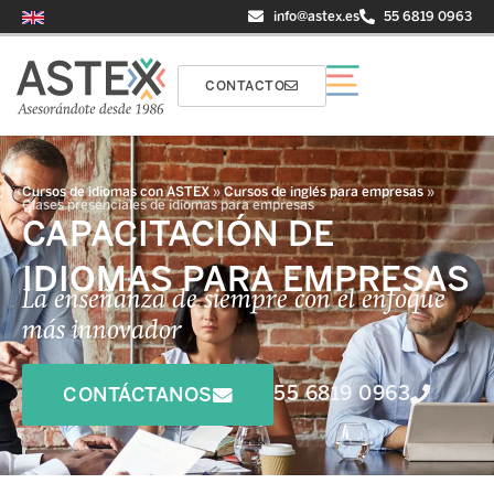
info@astex.es
55 6819 0963
CONTACTO
Cursos de idiomas con ASTEX
»
Cursos de inglés para empresas
»
Clases presenciales de idiomas para empresas
CAPACITACIÓN DE
IDIOMAS PARA EMPRESAS
La enseñanza de siempre con el enfoque
más innovador
55 6819 0963
CONTÁCTANOS