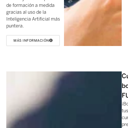
de formación a medida
gracias al uso de la
Inteligencia Artificial más
puntera.
MÁS INFORMACIÓN
C
bo
F
¡Bo
tu
cu
pr