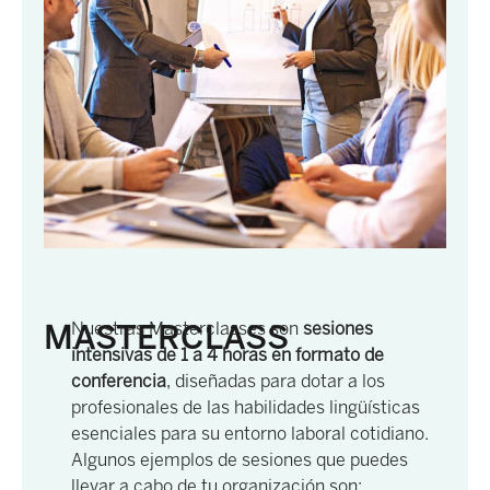
MASTERCLASS
Nuestras Masterclasses son
sesiones
intensivas de 1 a 4 horas en formato de
conferencia
, diseñadas para dotar a los
profesionales de las habilidades lingüísticas
esenciales para su entorno laboral cotidiano.
Algunos ejemplos de sesiones que puedes
llevar a cabo de tu organización son: