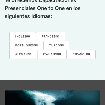
Te ofrecemos Capacitaciones
Presenciales One to One en los
siguientes idiomas:
INGLÉS
FRANCÉS
PORTUGUÉS
TURCO
ALEMÁN
ITALIANO
ESPAÑOL