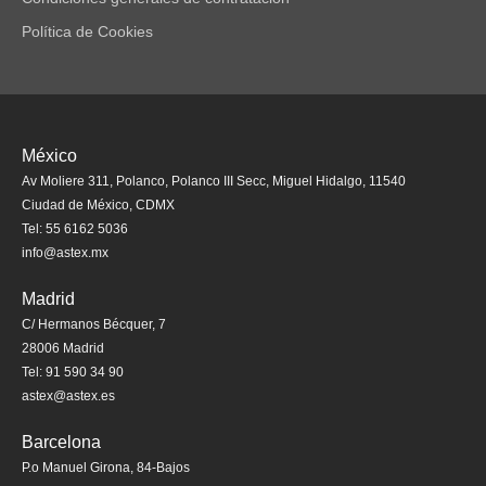
Política de Cookies
México
Av Moliere 311, Polanco, Polanco III Secc, Miguel Hidalgo, 11540
Ciudad de México, CDMX
Tel: 55 6162 5036
info@astex.mx
Madrid
C/ Hermanos Bécquer, 7
28006 Madrid
Tel: 91 590 34 90
astex@astex.es
Barcelona
P.o Manuel Girona, 84-Bajos