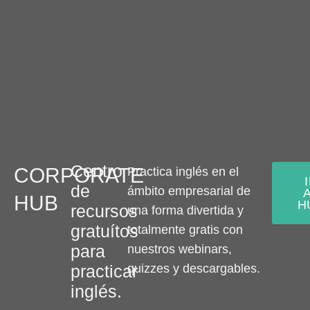
Centro
CORPORATE
Practica inglés en el
de
ámbito empresarial de
HUB
H
recursos
una forma divertida y
gratuítos
totalmente gratis con
para
nuestros webinars,
practicar
quizzes y descargables.
inglés.