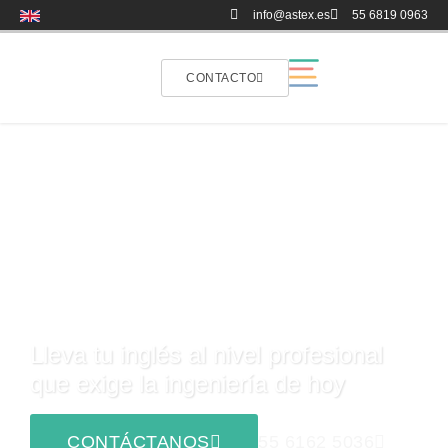
info@astex.es
55 6819 0963
CONTACTO
CURSO DE INGLÉS
TÉCNICO PARA
INGENIEROS
Lleva tu inglés al nivel profesional
que exige la ingeniería de hoy
55 6162 5036
CONTÁCTANOS